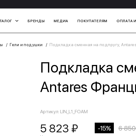
ТАЛОГ
БРЕНДЫ
МЕДИА
ПОКУПАТЕЛЯМ
ОПЛАТА 
ры
Гели и подушки
Подкладка сменная на подпругу, Antare
Подкладка сме
Antares Франц
Артикул: LIN_L1_FOAM
5 823 ₽
-15%
6 850