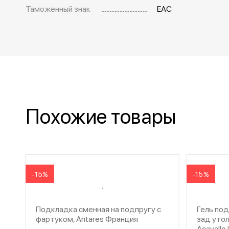
Таможенный знак
EAC
Похожие товары
-15%
-15%
Подкладка сменная на подпругу с
Гель по
фартуком, Antares Франция
зад утол
Acavallo