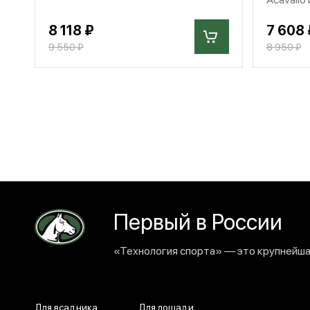
8 118 ₽
7 608 
9 550 ₽
8 950 ₽
Первый в России
«Технология спорта» — это крупнейшая
Для всадника
Для лошади