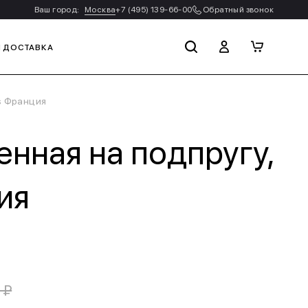
Ваш город:
Москва
+7 (495) 139-66-00
Обратный звонок
И ДОСТАВКА
s Франция
нная на подпругу,
ия
 ₽