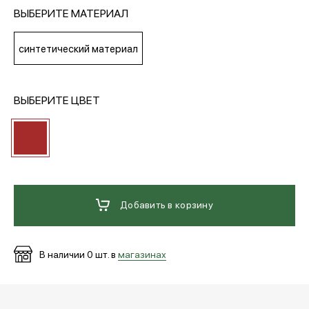
ВЫБЕРИТЕ МАТЕРИАЛ
МЕДИА
синтетический материал
ПОКУПАТЕЛЯМ
ВЫБЕРИТЕ ЦВЕТ
ОПЛАТА И ДОСТАВКА
Вход в личный кабинет
Добавить в корзину
+7 (495) 139-66-00
В наличии
0
шт. в
магазинах
обратный звонок