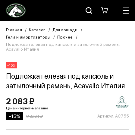
Москва
КАТАЛОГ
Главная
Каталог
Для лошади
Гели и амортизаторы
Прочее
Для всадника
Подложка гелевая под капсюль и затылочный ремень,
Acavallo Италия
Для лошади
-15%
В конюшню
Подложка гелевая под капсюль и
затылочный ремень, Acavallo Италия
ЗООТОВАРЫ
2 083 ₽
Для собаки
Сувениры/Подарки
-15%
2 450 ₽
Артикул: AC755
БРЕНДЫ