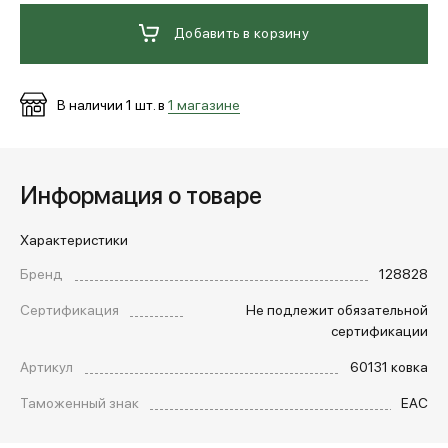
Добавить в корзину
МЕДИА
В наличии
1
шт. в
1 магазине
ПОКУПАТЕЛЯМ
ОПЛАТА И ДОСТАВКА
Информация о товаре
Характеристики
Вход в личный кабинет
Бренд
128828
Сертификация
Не подлежит обязательной
+7 (495) 139-66-00
сертификации
Артикул
60131 ковка
обратный звонок
Таможенный знак
EAC