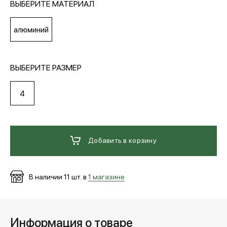
ВЫБЕРИТЕ МАТЕРИАЛ
МЕДИА
алюминий
ПОКУПАТЕЛЯМ
ВЫБЕРИТЕ РАЗМЕР
4
ОПЛАТА И ДОСТАВКА
Вход в личный кабинет
Добавить в корзину
+7 (495) 139-66-00
В наличии
11
шт. в
1 магазине
обратный звонок
Информация о товаре