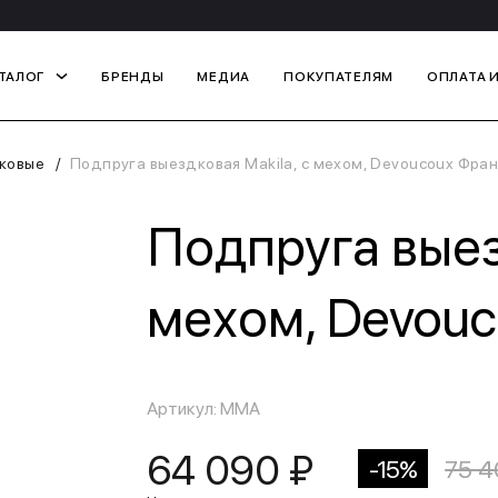
ТАЛОГ
БРЕНДЫ
МЕДИА
ПОКУПАТЕЛЯМ
ОПЛАТА 
ковые
Подпруга выездковая Makila, с мехом, Devoucoux Фра
Подпруга выез
мехом, Devou
Артикул: MMA
64 090 ₽
-15%
75 4