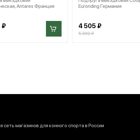
еская, Antares Франция
Euroriding Германия
 ₽
4 505 ₽
5 300 ₽
 сеть магазинов для конного спорта в России