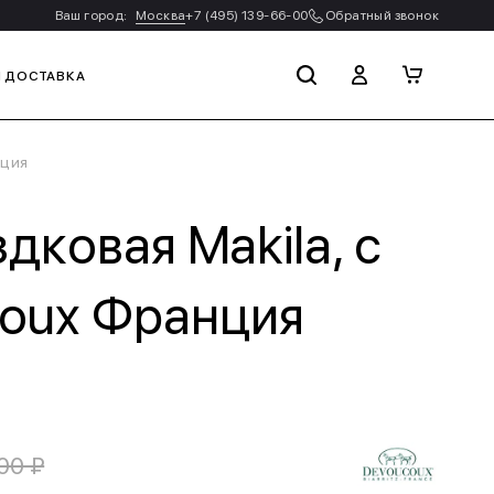
Ваш город:
Москва
+7 (495) 139-66-00
Обратный звонок
И ДОСТАВКА
нция
дковая Makila, с
coux Франция
00 ₽