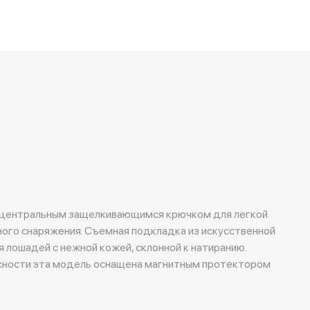
а центральным защелкивающимся крючком для легкой
ого снаряжения. Съемная подкладка из искусственной
 лошадей с нежной кожей, склонной к натиранию.
сности эта модель оснащена магнитным протектором