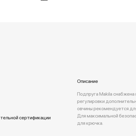
Описание
Подпруга Makila снабжен
регулировки дополнительн
овчины рекомендуется для
Для максимальной безопа
ательной сертификации
для крючка.