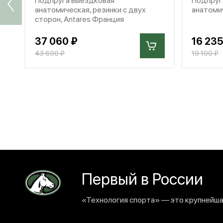
анатомическая, резинки с двух
анатомич
сторон, Antares Франция
37 060 ₽
16 235
43 600 ₽
19 100 ₽
Первый в России
«Технология спорта» — это крупнейшая