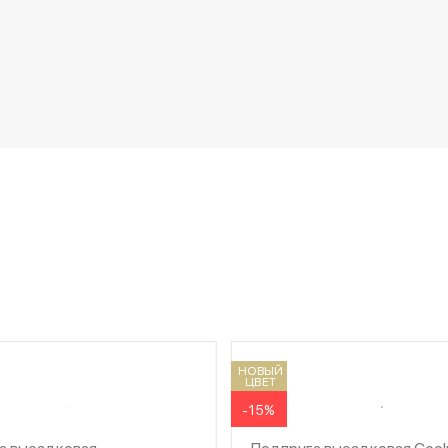
НОВЫЙ
ЦВЕТ
-15%
а выездковая
Подпруга выездковая Coolp