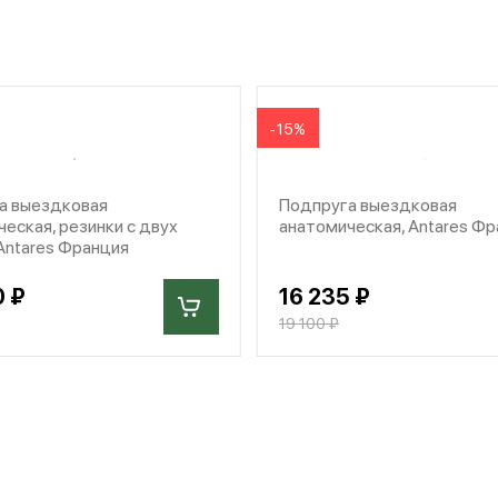
-15%
а выездковая
Подпруга выездковая
еская, резинки с двух
анатомическая, Antares Ф
Antares Франция
0 ₽
16 235 ₽
19 100 ₽