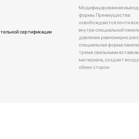
Модифицированная выездко
формы. Преимущества:
освобождаются почти все 
внутри специальной панели
ательной сертификации
давление равномерно расп
специальная форма панели
тремя овальными вставкам
материала, создает возду
обеих сторон.