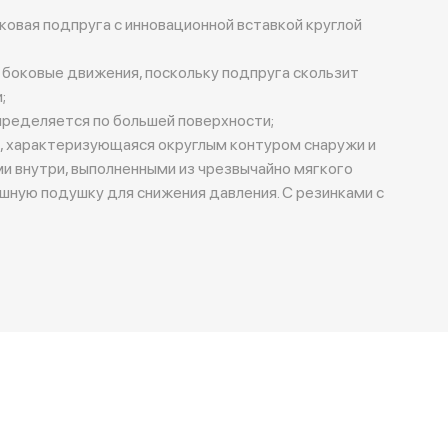
вая подпруга с инновационной вставкой круглой
боковые движения, поскольку подпруга скользит
;
ределяется по большей поверхности;
, характеризующаяся округлым контуром снаружи и
и внутри, выполненными из чрезвычайно мягкого
шную подушку для снижения давления. С резинками с