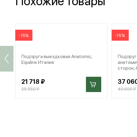
Похожие товары
-15%
-15%
Подпруга выездковая Anatomic,
Подпруг
Equiline Италия
анатомич
сторон, 
21 718 ₽
37 06
25 550 ₽
43 600 ₽