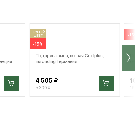
НОВЫЙ
-1
ЦВЕТ
-15%
Подпруга выездковая Coolplus,
По
ранция
Euroriding Германия
ов
4 505 ₽
1
5 300 ₽
19