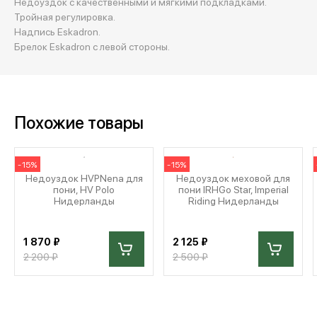
Недоуздок с качественными и мягкими подкладками.
Тройная регулировка.
Надпись Eskadron.
Брелок Eskadron с левой стороны.
Похожие товары
-15%
-15%
Недоуздок HVPNena для
Недоуздок меховой для
пони, HV Polo
пони IRHGo Star, Imperial
Нидерланды
Riding Нидерланды
1 870 ₽
2 125 ₽
2 200 ₽
2 500 ₽