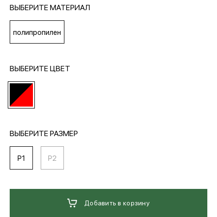
ВЫБЕРИТЕ МАТЕРИАЛ
МЕДИА
полипропилен
ПОКУПАТЕЛЯМ
ВЫБЕРИТЕ ЦВЕТ
ОПЛАТА И ДОСТАВКА
Вход в личный кабинет
ВЫБЕРИТЕ РАЗМЕР
P1
P2
+7 (495) 139-66-00
обратный звонок
Добавить в корзину