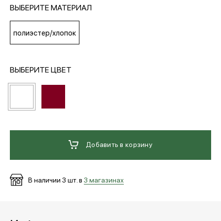
ВЫБЕРИТЕ МАТЕРИАЛ
МЕДИА
полиэстер/хлопок
ПОКУПАТЕЛЯМ
ВЫБЕРИТЕ ЦВЕТ
ОПЛАТА И ДОСТАВКА
Вход в личный кабинет
Добавить в корзину
+7 (495) 139-66-00
В наличии
3
шт. в
3 магазинах
обратный звонок