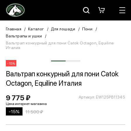
Москва
КАТАЛОГ
Главная
Каталог
Для лошади
Пони
Вальтрапы и ушки
Для всадника
Вальтрап конкурный для пони Catok Octagon, Equiline
Италия
Для лошади
-15%
В конюшню
Вальтрап конкурный для пони Catok
Octagon, Equiline Италия
ЗООТОВАРЫ
9 775 ₽
Для собаки
Артикул: EW125PB11345
Сувениры/Подарки
-15%
11 500 ₽
БРЕНДЫ