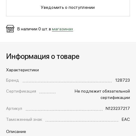
Уведомить о поступлении
МЕДИА
В наличии
0
шт. в
магазинах
ПОКУПАТЕЛЯМ
Информация о товаре
ОПЛАТА И ДОСТАВКА
Характеристики
Вход в личный кабинет
Бренд
128723
Сертификация
Не подлежит обязательной
сертификации
+7 (495) 139-66-00
Артикул
N123237217
Таможенный знак
EAC
обратный звонок
Описание