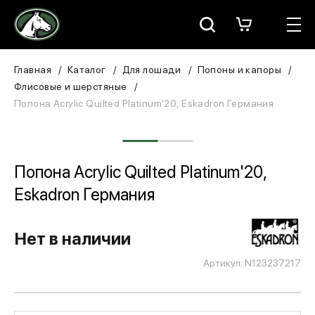
Москва
КАТАЛОГ
Главная
Каталог
Для лошади
Попоны и капоры
Флисовые и шерстяные
Для всадника
Попона Acrylic Quilted Platinum'20, Eskadron Германия
Для лошади
В конюшню
Попона Acrylic Quilted Platinum'20,
Eskadron Германия
ЗООТОВАРЫ
Для собаки
Нет в наличии
Артикул: N123237217
Сувениры/Подарки
БРЕНДЫ