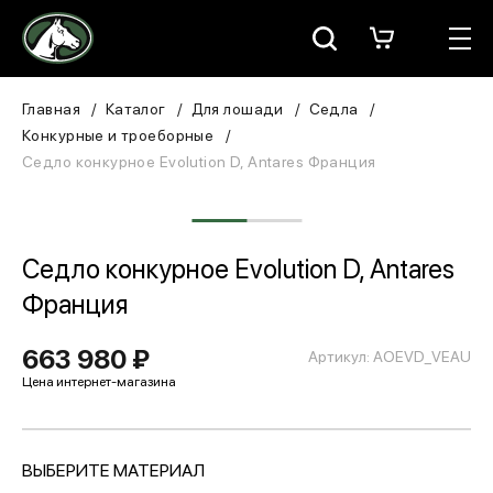
Москва
КАТАЛОГ
Главная
Каталог
Для лошади
Седла
Конкурные и троеборные
Для всадника
Седло конкурное Evolution D, Antares Франция
Для лошади
В конюшню
Седло конкурное Evolution D, Antares
Франция
ЗООТОВАРЫ
663 980 ₽
Артикул: AOEVD_VEAU
Для собаки
Сувениры/Подарки
ВЫБЕРИТЕ МАТЕРИАЛ
БРЕНДЫ