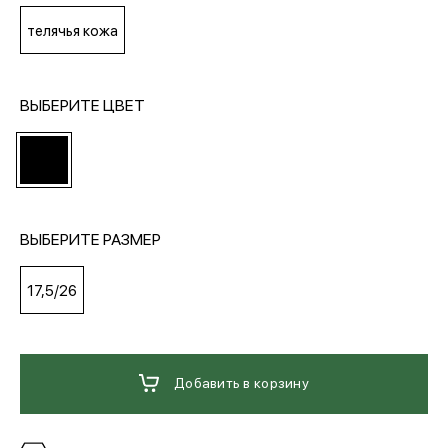
телячья кожа
МЕДИА
ВЫБЕРИТЕ ЦВЕТ
ПОКУПАТЕЛЯМ
ОПЛАТА И ДОСТАВКА
ВЫБЕРИТЕ РАЗМЕР
Вход в личный кабинет
17,5/26
+7 (495) 139-66-00
Добавить в корзину
обратный звонок