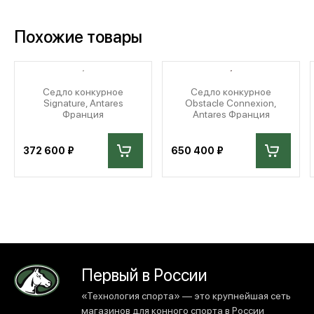
Похожие товары
Седло конкурное
Седло конкурное
Signature, Antares
Obstacle Connexion,
Франция
Antares Франция
372 600 ₽
650 400 ₽
Первый в России
«Технология спорта» — это крупнейшая сеть
магазинов для конного спорта в России