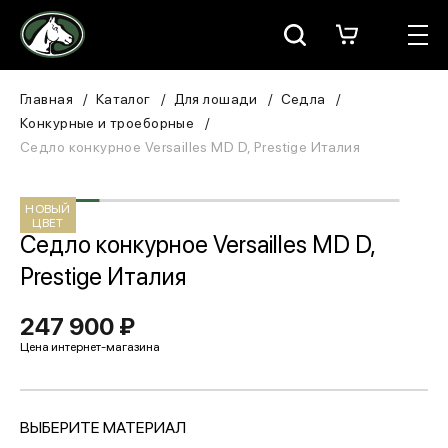
Москва
КАТАЛОГ
Главная
Каталог
Для лошади
Седла
Конкурные и троеборные
Для всадника
Седло конкурное Versailles MD D, Prestige Италия
Для лошади
НОВЫЙ
ЦВЕТ
В конюшню
Седло конкурное Versailles MD D,
Prestige Италия
ЗООТОВАРЫ
247 900 ₽
Для собаки
Сувениры/Подарки
ВЫБЕРИТЕ МАТЕРИАЛ
БРЕНДЫ