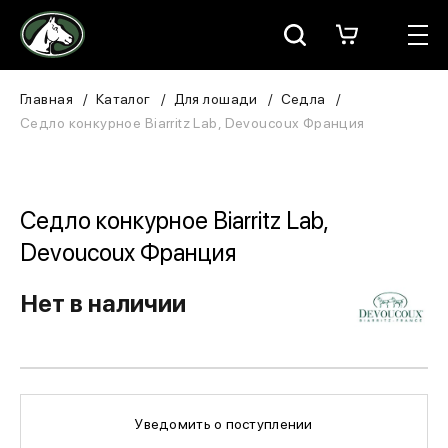
Москва
КАТАЛОГ
Главная
Каталог
Для лошади
Седла
Седло конкурное Biarritz Lab, Devoucoux Франция
Для всадника
Для лошади
Седло конкурное Biarritz Lab,
В конюшню
Devoucoux Франция
ЗООТОВАРЫ
Нет в наличии
Для собаки
Сувениры/Подарки
Уведомить о поступлении
БРЕНДЫ