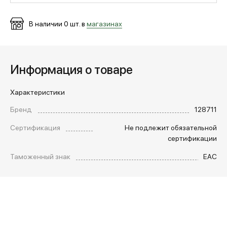
В наличии
0
шт. в
магазинах
МЕДИА
ПОКУПАТЕЛЯМ
Информация о товаре
Характеристики
ОПЛАТА И ДОСТАВКА
Бренд
128711
Сертификация
Не подлежит обязательной
Вход в личный кабинет
сертификации
Таможенный знак
EAC
+7 (495) 139-66-00
обратный звонок