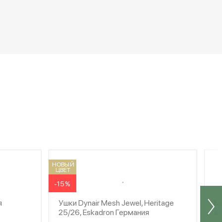
НОВЫЙ
ЦВЕТ
-15%
я
Ушки Dynair Mesh Jewel, Heritage
Ма
25/26, Eskadron Германия
а