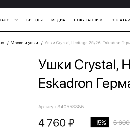
ТАЛОГ
БРЕНДЫ
МЕДИА
ПОКУПАТЕЛЯМ
ОПЛАТА 
ых
Маски и ушки
Ушки Crystal, Heritage 25/26, Eskadron Ге
Ушки Crystal, H
Eskadron Герм
Артикул: 340558385
4 760 ₽
-15%
5 600