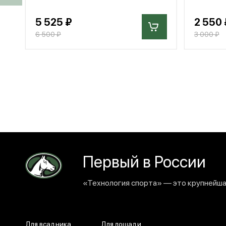
5 525 ₽
2 550 
6 500 ₽
3 000 ₽
Первый в России
«Технология спорта» — это крупнейшая
Для всадника
Для лошади