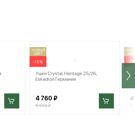
НОВЫЙ
НОВ
ЦВЕТ
ЦВ
-15%
-1
я
Ушки Crystal, Heritage 25/26,
Уш
Eskadron Германия
25
4 760 ₽
4
5 600 ₽
5 