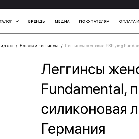
ТАЛОГ
БРЕНДЫ
МЕДИА
ПОКУПАТЕЛЯМ
ОПЛАТА 
риджи
Брюки и леггинсы
Леггинсы женские ESFlying Fundam
Леггинсы женс
Fundamental, 
силиконовая ле
Германия