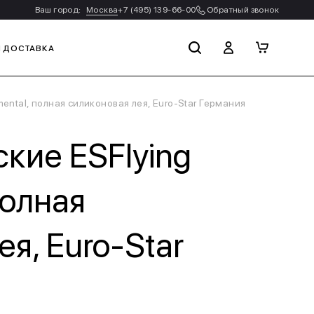
Ваш город:
Москва
+7 (495) 139-66-00
Обратный звонок
И ДОСТАВКА
ental, полная силиконовая лея, Euro-Star Германия
кие ESFlying
полная
я, Euro-Star