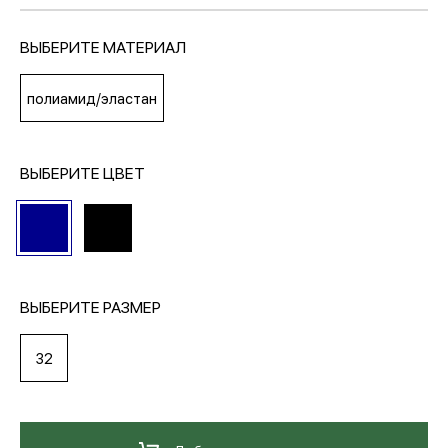
ВЫБЕРИТЕ МАТЕРИАЛ
МЕДИА
полиамид/эластан
ПОКУПАТЕЛЯМ
ВЫБЕРИТЕ ЦВЕТ
ОПЛАТА И ДОСТАВКА
Вход в личный кабинет
ВЫБЕРИТЕ РАЗМЕР
+7 (495) 139-66-00
32
обратный звонок