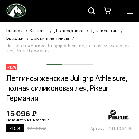
Москва
КАТАЛОГ
Главная
Каталог
Для всадника
Для женщин
Бриджи
Брюки и леггинсы
Для всадника
Леггинсы женские Juli grip Athleisure, полная силиконовая
лея, Pikeur Германия
Для лошади
-15%
В конюшню
Леггинсы женские Juli grip Athleisure,
полная силиконовая лея, Pikeur
ЗООТОВАРЫ
Германия
Для собаки
15 096 ₽
Сувениры/Подарки
-15%
17 760 ₽
Артикул: 141406486
БРЕНДЫ