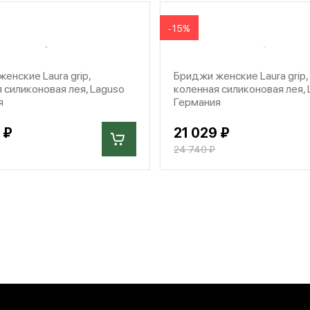
-15%
енские Laura grip,
Бриджи женские Laura grip,
 силиконовая лея, Laguso
коленная силиконовая лея,
я
Германия
 ₽
21 029 ₽
24 740 ₽