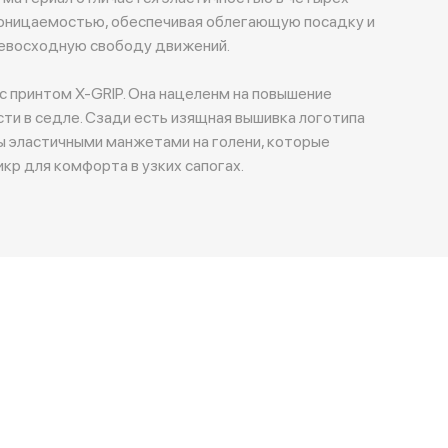
роницаемостью, обеспечивая облегающую посадку и
ревосходную свободу движений.
с принтом X-GRIP. Она нацеленм на повышение
сти в седле. Сзади есть изящная вышивка логотипа
ны эластичными манжетами на голени, которые
кр для комфорта в узких сапогах.