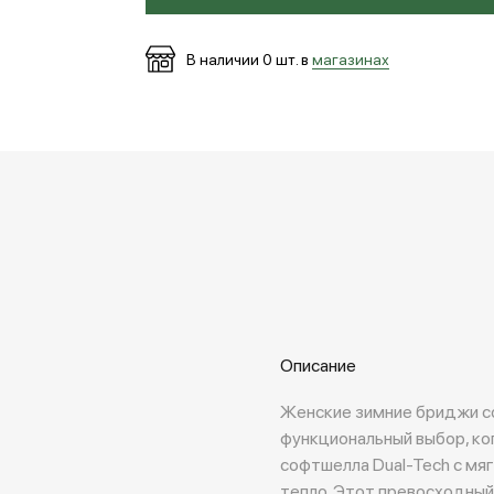
В наличии
0
шт. в
магазинах
Описание
Женские зимние бриджи софт
функциональный выбор, ко
софтшелла Dual-Tech с мя
тепло. Этот превосходный