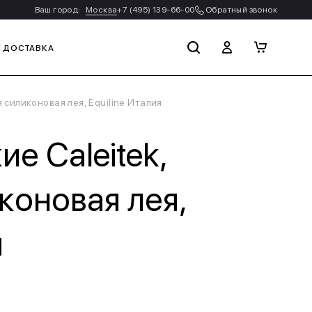
Ваш город:
Москва
+7 (495) 139-66-00
Обратный звонок
И ДОСТАВКА
 силиконовая лея, Equiline Италия
е Caleitek,
коновая лея,
я