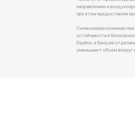
направлениях и воздухоп
при этом предоставляя п
Силиконовая коленная лея 
устойчивости и безопасно
Equiline, а бриджи отдела
уменьшают объем вокруг и