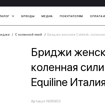
ТАЛОГ
БРЕНДЫ
МЕДИА
ПОКУПАТЕЛЯМ
ОПЛАТА 
риджи
С коленной леей
Бриджи женские Caleitek, коленная
Бриджи женски
коленная сили
Equiline Итали
Артикул: N08953