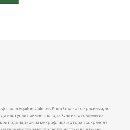
шелл Equiline Caleitek Knee Grip - это красивый, но
гда наступает зимняя погода. Они изготовлены из
гкой подкладкой из микрофлиса, которая сохраняет
 материал отличается эластичностью в четырех