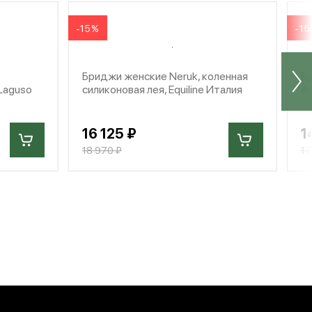
-15%
-1
Бриджи женские Neruk, коленная
Бр
 Laguso
силиконовая лея, Equiline Италия
A
16 125 ₽
1
18 970 ₽
17