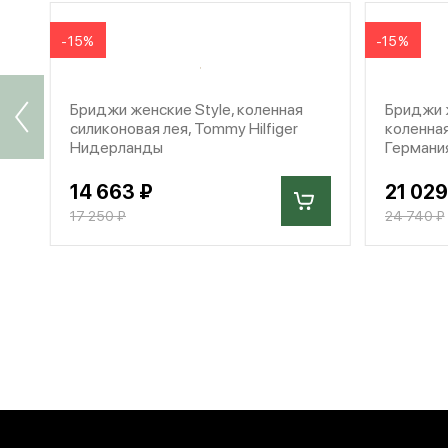
-15%
-15%
Бриджи женские Style, коленная
Бриджи ж
силиконовая лея, Tommy Hilfiger
коленная
Нидерланды
Германи
14 663 ₽
21 029
17 250 ₽
24 740 ₽