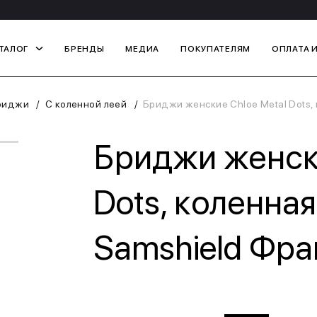
ТАЛОГ
БРЕНДЫ
МЕДИА
ПОКУПАТЕЛЯМ
ОПЛАТА 
риджи
С коленной леей
Бриджи женские Chloe Metal Dots,
Бриджи женски
Dots, коленная
Samshield Фра