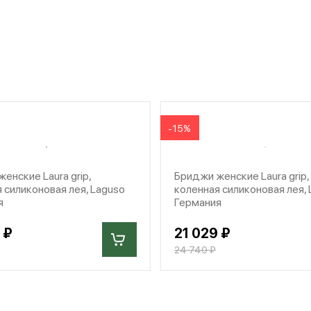
-15%
енские Laura grip,
Бриджи женские Laura grip,
 силиконовая лея, Laguso
коленная силиконовая лея,
я
Германия
 ₽
21 029 ₽
24 740 ₽