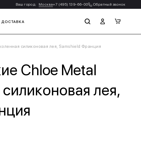
Ваш город:
Москва
+7 (495) 139-66-00
Обратный звонок
И ДОСТАВКА
 коленная силиконовая лея, Samshield Франция
е Chloe Metal
 силиконовая лея,
нция