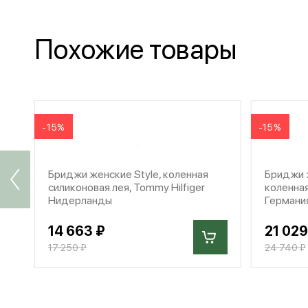
Похожие товары
-15%
-15%
Бриджи женские Style, коленная
Бриджи ж
силиконовая лея, Tommy Hilfiger
коленная
Нидерланды
Германи
14 663 ₽
21 029
17 250 ₽
24 740 ₽