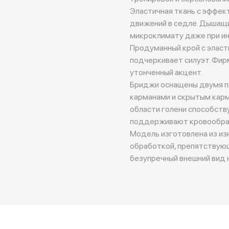
Эластичная ткань с эффе
движений в седле. Дышащ
микроклимату даже при ин
Продуманный крой с эласт
подчеркивает силуэт. Фир
утонченный акцент.
Бриджи оснащены двумя п
карманами и скрытым карм
области голени способств
поддерживают кровообра
Модель изготовлена из из
обработкой, препятствую
безупречный внешний вид 