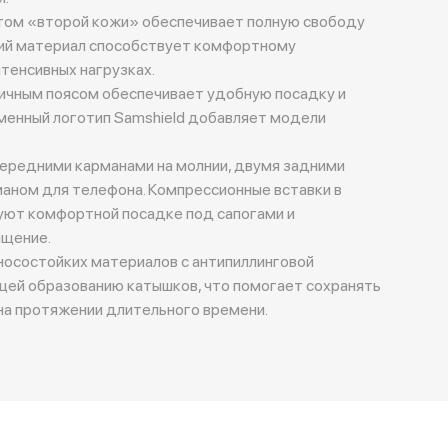
ктом «второй кожи» обеспечивает полную свободу
ий материал способствует комфортному
тенсивных нагрузках.
ичным поясом обеспечивает удобную посадку и
менный логотип Samshield добавляет модели
ередними карманами на молнии, двумя задними
аном для телефона. Компрессионные вставки в
уют комфортной посадке под сапогами и
щение.
носостойких материалов с антипиллинговой
щей образованию катышков, что помогает сохранять
на протяжении длительного времени.