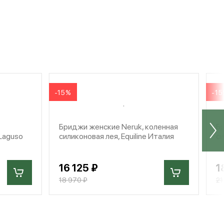
-15%
-1
Бриджи женские Neruk, коленная
Бр
 Laguso
силиконовая лея, Equiline Италия
си
16 125 ₽
1
18 970 ₽
21