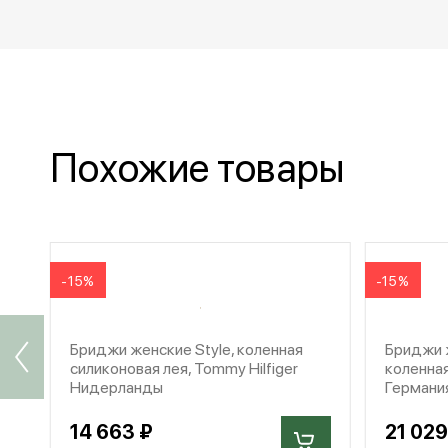
Похожие товары
-15%
-15%
Бриджи женские Style, коленная
Бриджи ж
силиконовая лея, Tommy Hilfiger
коленная
Нидерланды
Германи
14 663 ₽
21 029