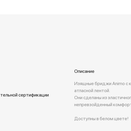
Описание
Изящные бриджи Animo с к
атласной лентой.
ательной сертификации
Они сделаны из эластично
непревзойденный комфорт
Доступны в белом цвете!