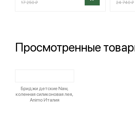
17 250 ₽
24 740 ₽
Просмотренные това
Бриджи детские Naw,
коленная силиконовая лея,
Animo Италия