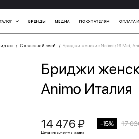
ТАЛОГ
БРЕНДЫ
МЕДИА
ПОКУПАТЕЛЯМ
ОПЛАТА 
риджи
С коленной леей
Бриджи женские Nolimit/16 Met, An
Бриджи женски
Animo Италия
14 476 ₽
-15%
17 03