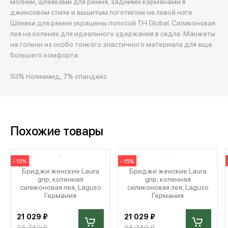
молнии, шлевками для ремня, задними карманами в
джинсовом стиле и вышитым логотипом на левой ноге.
Шлевки для ремня украшены полосой TH Global. Силиконовая
лея на коленях для идеального удержания в седле. Манжеты
на голени из особо тонкого эластичного материала для еще
большего комфорта.
93% полиамид, 7% спандекс
Похожие товары
-15%
-15%
Бриджи женские Laura
Бриджи женские Laura
grip, коленная
grip, коленная
силиконовая лея, Laguso
силиконовая лея, Laguso
Германия
Германия
21 029 ₽
21 029 ₽
24 740 ₽
24 740 ₽