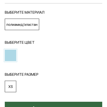
ВЫБЕРИТЕ МАТЕРИАЛ
МЕДИА
полиамид/эластан
ПОКУПАТЕЛЯМ
ВЫБЕРИТЕ ЦВЕТ
ОПЛАТА И ДОСТАВКА
Вход в личный кабинет
ВЫБЕРИТЕ РАЗМЕР
+7 (495) 139-66-00
XS
обратный звонок