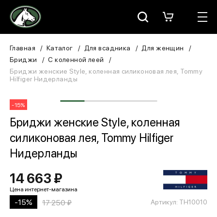
Москва
КАТАЛОГ
Главная
Каталог
Для всадника
Для женщин
Бриджи
С коленной леей
Для всадника
Бриджи женские Style, коленная силиконовая лея, Tommy
Hilfiger Нидерланды
Для лошади
-15%
В конюшню
Бриджи женские Style, коленная
силиконовая лея, Tommy Hilfiger
ЗООТОВАРЫ
Нидерланды
Для собаки
14 663 ₽
Сувениры/Подарки
-15%
17 250 ₽
Артикул: TH10010
БРЕНДЫ