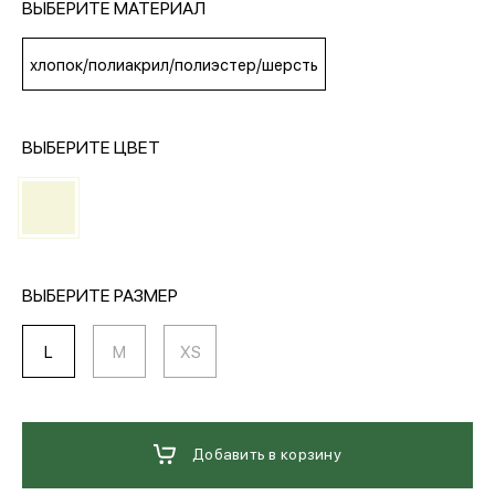
ВЫБЕРИТЕ МАТЕРИАЛ
МЕДИА
хлопок/полиакрил/полиэстер/шерсть
ПОКУПАТЕЛЯМ
ВЫБЕРИТЕ ЦВЕТ
ОПЛАТА И ДОСТАВКА
Вход в личный кабинет
ВЫБЕРИТЕ РАЗМЕР
L
M
XS
+7 (495) 139-66-00
обратный звонок
Добавить в корзину