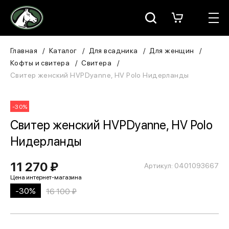
Москва
КАТАЛОГ
Главная
Каталог
Для всадника
Для женщин
Кофты и свитера
Свитера
Для всадника
Свитер женский HVPDyanne, HV Polo Нидерланды
Для лошади
-30%
В конюшню
Свитер женский HVPDyanne, HV Polo
Нидерланды
ЗООТОВАРЫ
11 270 ₽
Артикул: 0401093667
Для собаки
-30%
16 100 ₽
Сувениры/Подарки
БРЕНДЫ