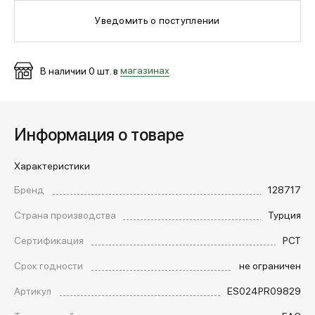
Уведомить о поступлении
МЕДИА
В наличии
0
шт. в
магазинах
ПОКУПАТЕЛЯМ
Информация о товаре
ОПЛАТА И ДОСТАВКА
Характеристики
Вход в личный кабинет
Бренд
128717
Страна производства
Турция
+7 (495) 139-66-00
Сертификация
РСТ
Срок годности
не ограничен
обратный звонок
Артикул
ES024PR09829