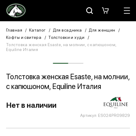
Москва
КАТАЛОГ
Главная
Каталог
Для всадника
Для женщин
Кофты и свитера
Толстовки и худи
Для всадника
Толстовка женская Esaste, на молнии, с капюшоном,
Equiline Италия
Для лошади
В конюшню
Толстовка женская Esaste, на молнии,
с капюшоном, Equiline Италия
ЗООТОВАРЫ
Для собаки
Нет в наличии
Сувениры/Подарки
Артикул: ES024PR09829
БРЕНДЫ