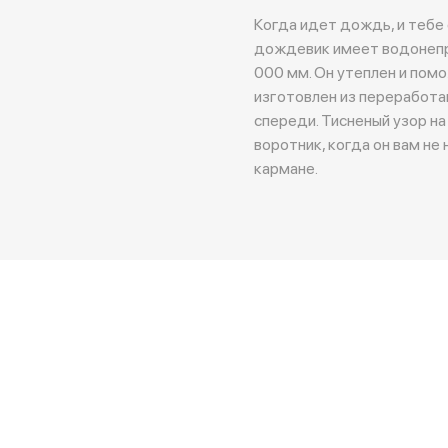
Когда идет дождь, и тебе 
дождевик имеет водонепр
000 мм. Он утеплен и пом
изготовлен из переработа
спереди. Тисненый узор на
воротник, когда он вам не
кармане.