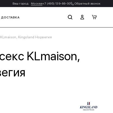
Ваш город:
Москва
+7 (495) 139-66-00
Обратный звонок
И ДОСТАВКА
KLmaison, Kingsland Норвегия
екс KLmaison,
вегия