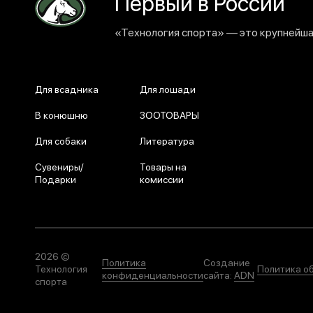
Первый в России
«Технология спорта» — это крупнейшая
Для всадника
Для лошади
В конюшню
ЗООТОВАРЫ
Для собаки
Литература
Сувениры/
Товары на
Подарки
комиссии
2026 ©
Политика
Создание
Технология
Политика о
конфиденциальности
сайта:
ADN
спорта