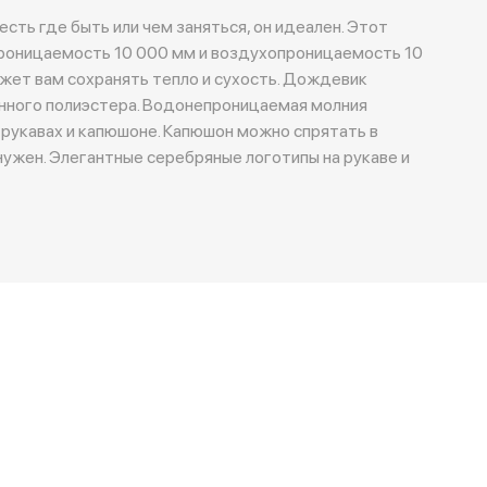
есть где быть или чем заняться, он идеален. Этот
оницаемость 10 000 мм и воздухопроницаемость 10
ожет вам сохранять тепло и сухость. Дождевик
нного полиэстера. Водонепроницаемая молния
 рукавах и капюшоне. Капюшон можно спрятать в
 нужен. Элегантные серебряные логотипы на рукаве и