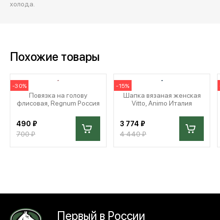
холода.
Похожие товары
-30%
-15%
Повязка на голову
Шапка вязаная женская
флисовая, Regnum Россия
Vitto, Animo Италия
490 ₽
3 774 ₽
700 ₽
4 440 ₽
Первый в России