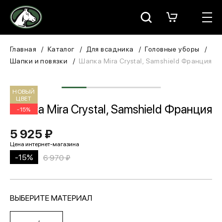
Москва
КАТАЛОГ
Главная
Каталог
Для всадника
Головные уборы
Шапки и повязки
Шапка Mira Crystal, Samshield Франция
Для всадника
НОВЫЙ
Для лошади
ЦВЕТ
Шапка Mira Crystal, Samshield Франция
-15%
В конюшню
5 925 ₽
ЗООТОВАРЫ
-15%
6 970 ₽
Для собаки
Сувениры/Подарки
ВЫБЕРИТЕ МАТЕРИАЛ
БРЕНДЫ