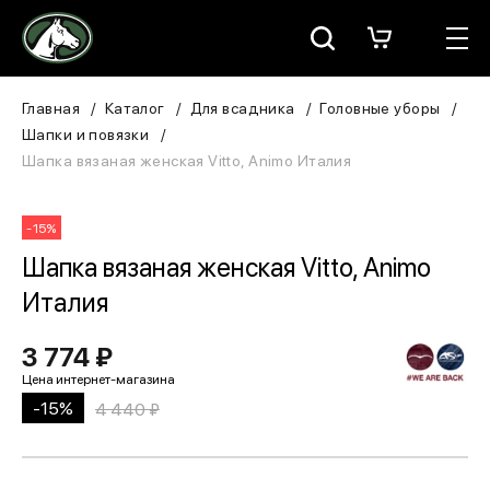
Москва
КАТАЛОГ
Главная
Каталог
Для всадника
Головные уборы
Шапки и повязки
Для всадника
Шапка вязаная женская Vitto, Animo Италия
Для лошади
-15%
В конюшню
Шапка вязаная женская Vitto, Animo
Италия
ЗООТОВАРЫ
3 774 ₽
Для собаки
-15%
4 440 ₽
Сувениры/Подарки
БРЕНДЫ