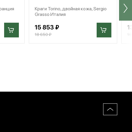
Франция
Краги Torino, двойная кожа, Sergio
Кр
Grasso Италия
15 853 ₽
1
18 650 ₽
16