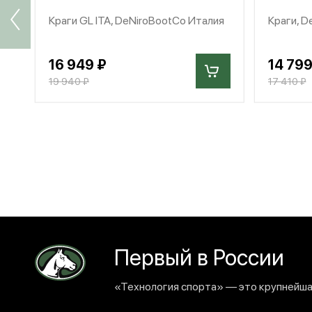
Краги GL ITA, DeNiroBootCo Италия
Краги, D
16 949 ₽
14 799
19 940 ₽
17 410 ₽
Первый в России
«Технология спорта» — это крупнейшая