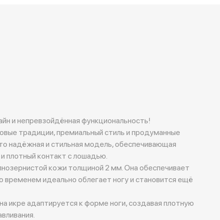
зайн и непревзойдённая функциональность!
ковые традиции, премиальный стиль и продуманные
Это надёжная и стильная модель, обеспечивающая
и плотный контакт с лошадью.
лнозернистой кожи толщиной 2 мм. Она обеспечивает
о временем идеально облегает ногу и становится ещё
на икре адаптируется к форме ноги, создавая плотную
авливания.