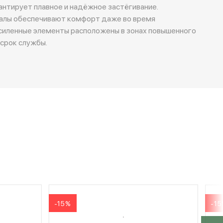
антирует плавное и надёжное застёгивание.
алы обеспечивают комфорт даже во время
силенные элементы расположены в зонах повышенного
 срок службы.
-15%
-1