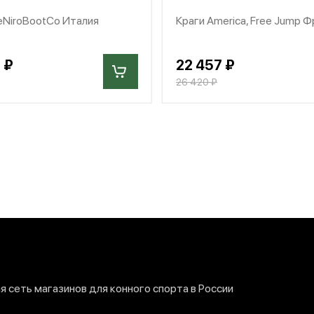
eNiroBootCo Италия
Краги America, Free Jump 
 ₽
22 457 ₽
26 420 ₽
 сеть магазинов для конного спорта в России