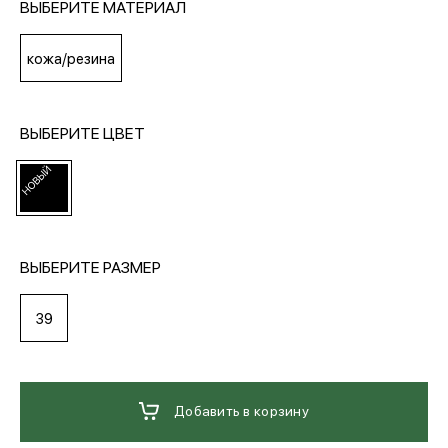
ВЫБЕРИТЕ МАТЕРИАЛ
МЕДИА
кожа/резина
ПОКУПАТЕЛЯМ
ВЫБЕРИТЕ ЦВЕТ
ОПЛАТА И ДОСТАВКА
Вход в личный кабинет
ВЫБЕРИТЕ РАЗМЕР
39
+7 (495) 139-66-00
обратный звонок
Добавить в корзину