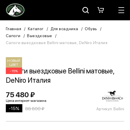
Москва
КАТАЛОГ
Главная
Каталог
Для всадника
Обувь
Сапоги
Выездковые
Для всадника
Сапоги выездковые Bellini матовые, DeNiro Италия
Для лошади
НОВЫЙ
ЦВЕТ
В конюшню
Сапоги выездковые Bellini матовые,
-15%
DeNiro Италия
ЗООТОВАРЫ
75 480 ₽
Для собаки
-15%
88 800 ₽
Сувениры/Подарки
Артикул: Bellini
БРЕНДЫ