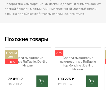
невероятно комфортные, их легко надевать и снимать засчет
полной боковой молнии. Минималистичный матовый дизайн
отлично подойдет любителям классического стиля.
Похожие товары
НОВЫЙ
-15%
ЦВЕТ
Сапоги выездковые
Сапоги выездковые
матовые Raffaello, DeNiro
лакированные Raffaello
-15%
Италия
Top Rondine , DeNiro
Италия
72 420 ₽
103 275 ₽
85 200 ₽
121 500 ₽