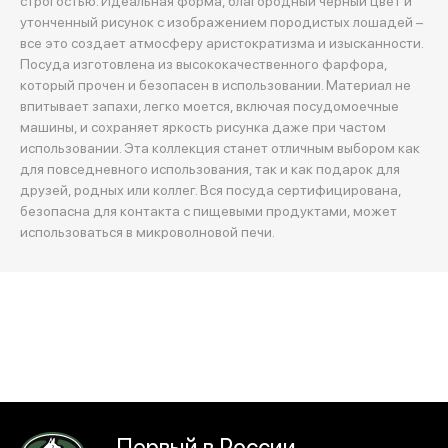
строгостью. Идеальная форма, благородный черный цвет и
утонченный рисунок с изображением породистых лошадей –
все это создает атмосферу аристократизма и изысканности.
Посуда изготовлена из высококачественного фарфора,
который прочен и безопасен в использовании. Материал не
впитывает запахи, легко моется, включая посудомоечные
машины, и сохраняет яркость рисунка даже при частом
использовании. Эта коллекция станет отличным выбором как
для повседневного использования, так и как подарок для
друзей, родных или коллег. Вся посуда сертифицирована,
безопасна для контакта с пищевыми продуктами, может
использоваться в микроволновой печи.
Первый в России