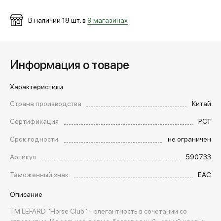
В наличии
18
шт. в
9 магазинах
МЕДИА
ПОКУПАТЕЛЯМ
Информация о товаре
Характеристики
ОПЛАТА И ДОСТАВКА
Страна производства
Китай
Сертификация
РСТ
Вход в личный кабинет
Срок годности
не ограничен
Артикул
590733
+7 (495) 139-66-00
Таможенный знак
EAC
Описание
обратный звонок
TM LEFARD "Horse Club" – элегантность в сочетании со