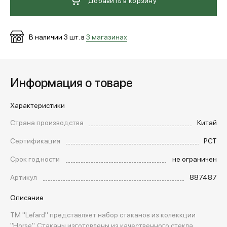
Добавить в корзину
МЕДИА
В наличии
3
шт. в
3 магазинах
ПОКУПАТЕЛЯМ
Информация о товаре
ОПЛАТА И ДОСТАВКА
Характеристики
Страна производства
Китай
Вход в личный кабинет
Сертификация
РСТ
Срок годности
не ограничен
+7 (495) 139-66-00
Артикул
887487
Описание
обратный звонок
ТМ "Lefard" представляет набор стаканов из колеккции
"Horse". Стаканы изготовлены из качественного стекла.