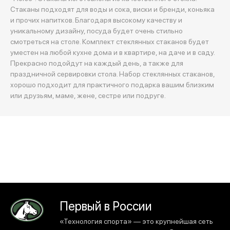
Стаканы подходят для воды и сока, виски и бренди, коньяка
и прочих напитков. Благодаря высокому качеству и
уникальному дизайну, посуда будет очень стильно
смотреться на столе. Комплект стеклянных стаканов будет
уместен на любой кухне дома и в квартире, на даче и в саду.
Прекрасно подойдут на каждый день, а также для
праздничной сервировки стола. Набор стеклянных стаканов,
хорошо подходит для практичного подарка вашим близким
или друзьям, маме, жене, сестре или подруге.
Первый в России
«Технология спорта» — это крупнейшая сеть