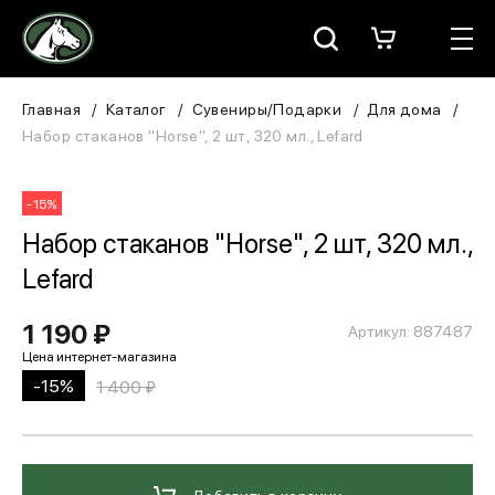
Москва
КАТАЛОГ
Главная
Каталог
Сувениры/Подарки
Для дома
Набор стаканов "Horse", 2 шт, 320 мл., Lefard
Для всадника
-15%
Для лошади
Набор стаканов "Horse", 2 шт, 320 мл.,
В конюшню
Lefard
ЗООТОВАРЫ
1 190 ₽
Артикул: 887487
Для собаки
-15%
1 400 ₽
Сувениры/Подарки
БРЕНДЫ