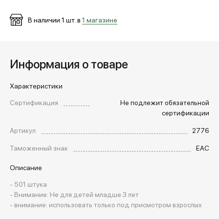
В наличии
1
шт. в
1 магазине
МЕДИА
ПОКУПАТЕЛЯМ
Информация о товаре
Характеристики
ОПЛАТА И ДОСТАВКА
Сертификация
Не подлежит обязательной
сертификации
Вход в личный кабинет
Артикул
2776
Таможенный знак
EAC
+7 (495) 139-66-00
Описание
- 501 штукa
обратный звонок
- Внимание: Не для детей младше 3 лет
- внимание: использовать только под присмотром взрослых