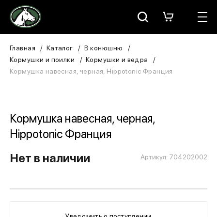
Москва
КАТАЛОГ
Главная
Каталог
В конюшню
Кормушки и поилки
Кормушки и ведра
Для всадника
Кормушка навесная, черная, Hippotonic Франция
Для лошади
В конюшню
Кормушка навесная, черная,
Hippotonic Франция
ЗООТОВАРЫ
Нет в наличии
Артикул: 704202002
Для собаки
Сувениры/Подарки
БРЕНДЫ
Уведомить о поступлении