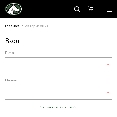
Москва
КАТАЛОГ
Главная
Авторизация
Для всадника
Вход
Для лошади
E-mail
В конюшню
ЗООТОВАРЫ
Пароль
Для собаки
Сувениры/Подарки
Забыли свой пароль?
БРЕНДЫ