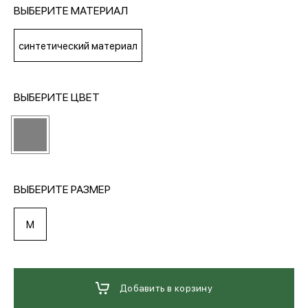
ВЫБЕРИТЕ МАТЕРИАЛ
МЕДИА
синтетический материал
ПОКУПАТЕЛЯМ
ВЫБЕРИТЕ ЦВЕТ
ОПЛАТА И ДОСТАВКА
Вход в личный кабинет
ВЫБЕРИТЕ РАЗМЕР
M
+7 (495) 139-66-00
обратный звонок
Добавить в корзину