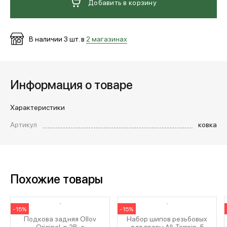
Добавить в корзину
МЕДИА
В наличии
3
шт. в
2 магазинах
ПОКУПАТЕЛЯМ
Информация о товаре
ОПЛАТА И ДОСТАВКА
Характеристики
Артикул
ковка
Вход в личный кабинет
+7 (495) 139-66-00
Похожие товары
обратный звонок
-15%
-15%
Подкова задняя Ollov
Набор шипов резьбовых
Original, р.2B, с
для травы All-Terrain, 5