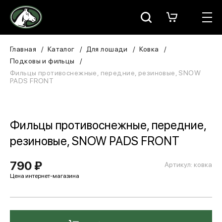
Москва
КАТАЛОГ
Главная
Каталог
Для лошади
Ковка
Подковы и фильцы
Для всадника
Фильцы противоснежные, передние, резиновые, SNOW
PADS FRONT
Для лошади
В конюшню
Фильцы противоснежные, передние,
резиновые, SNOW PADS FRONT
ЗООТОВАРЫ
790 ₽
Для собаки
Артикул: ковка
Сувениры/Подарки
БРЕНДЫ