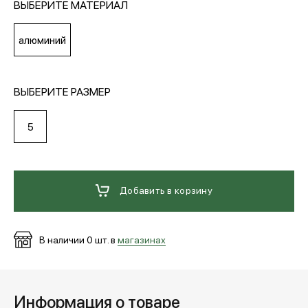
ВЫБЕРИТЕ МАТЕРИАЛ
МЕДИА
алюминий
ПОКУПАТЕЛЯМ
ВЫБЕРИТЕ РАЗМЕР
5
ОПЛАТА И ДОСТАВКА
Вход в личный кабинет
Добавить в корзину
+7 (495) 139-66-00
В наличии
0
шт. в
магазинах
обратный звонок
Информация о товаре