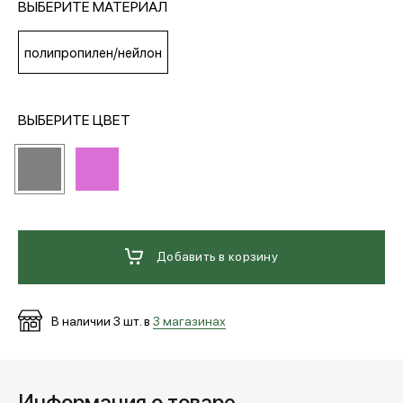
ВЫБЕРИТЕ МАТЕРИАЛ
МЕДИА
полипропилен/нейлон
ПОКУПАТЕЛЯМ
ВЫБЕРИТЕ ЦВЕТ
ОПЛАТА И ДОСТАВКА
Вход в личный кабинет
Добавить в корзину
+7 (495) 139-66-00
В наличии
3
шт. в
3 магазинах
обратный звонок
Информация о товаре