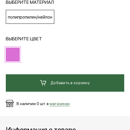
ВЫБЕРИТЕ МАТЕРИАЛ
МЕДИА
полипропилен/нейлон
ПОКУПАТЕЛЯМ
ВЫБЕРИТЕ ЦВЕТ
ОПЛАТА И ДОСТАВКА
Вход в личный кабинет
Добавить в корзину
+7 (495) 139-66-00
В наличии
0
шт. в
магазинах
обратный звонок
Информация о товаре