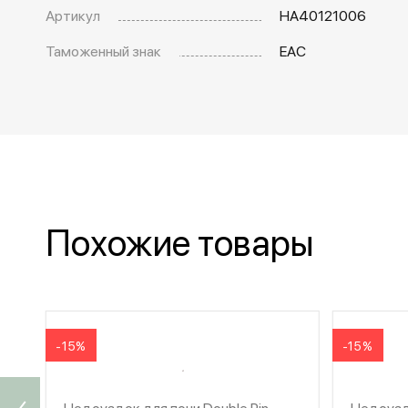
Артикул
HA40121006
Таможенный знак
EAC
Похожие товары
-15%
-15%
Недоуздок для пони Double Pin,
Недоузд