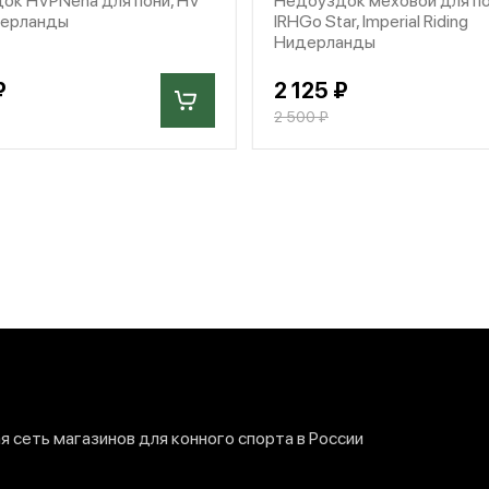
дерланды
IRHGo Star, Imperial Riding
Нидерланды
₽
2 125 ₽
2 500 ₽
 сеть магазинов для конного спорта в России