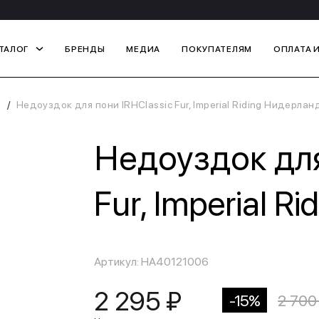
ТАЛОГ
БРЕНДЫ
МЕДИА
ПОКУПАТЕЛЯМ
ОПЛАТА 
Недоуздок для пони IRHClassic Fur, Imperial Riding Нидерлан
Недоуздок для
Fur, Imperial 
Артикул: HA40121006
2 295 ₽
-15%
2 700