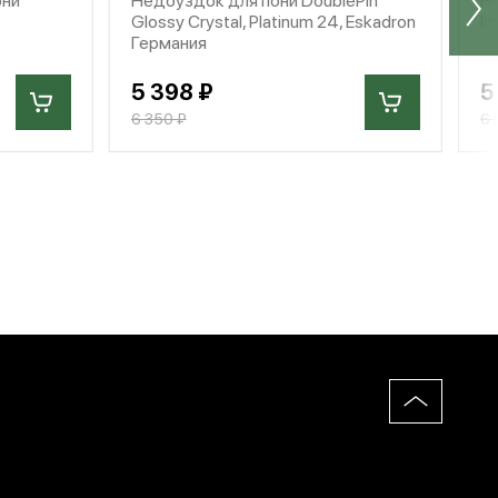
Glossy Crystal, Platinum 24, Eskadron
Im
Германия
5 398 ₽
5
6 350 ₽
6 