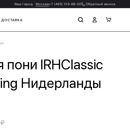
Ваш город:
Москва
+7 (495) 139-66-00
Обратный звонок
И ДОСТАВКА
ды
 пони IRHClassic
Riding Нидерланды
 ₽