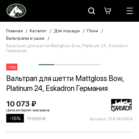
Москва
КАТАЛОГ
Главная
Каталог
Для лошади
Пони
Вальтрапы и ушки
Для всадника
Вальтрап для шетти Mattgloss Bow, Platinum 24, Eskadron
Германия
Для лошади
-15%
В конюшню
Вальтрап для шетти Mattgloss Bow,
Platinum 24, Eskadron Германия
ЗООТОВАРЫ
10 073 ₽
Для собаки
Сувениры/Подарки
-15%
11 850 ₽
Артикул: 214740484
БРЕНДЫ