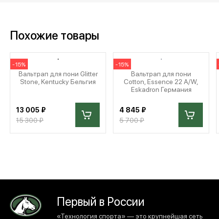
Похожие товары
-15%
-15%
Вальтрап для пони Glitter
Вальтрап для пони
Stone, Kentucky Бельгия
Cotton, Essence 22 A/W,
Eskadron Германия
13 005 ₽
4 845 ₽
15 300 ₽
5 700 ₽
Первый в России
«Технология спорта» — это крупнейшая сеть