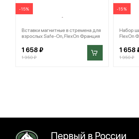
-15%
-15%
Вставки магнитные в стремена для
Набор ши
взрослых Safe-On, FlexOn Франция
FlexOn 
1 658 ₽
1 658 
1 950 ₽
1 950 ₽
Первый в России