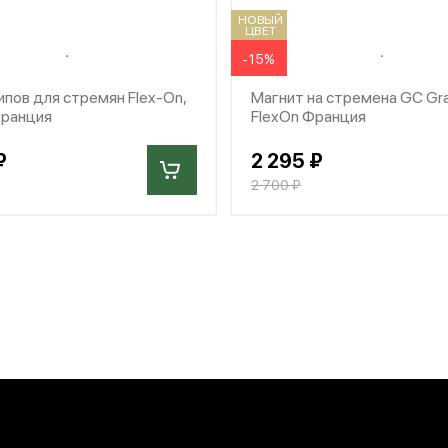
НОВЫЙ
ЦВЕТ
-15%
пов для стремян Flex-On,
Магнит на стремена GC Gra
Франция
FlexOn Франция
₽
2 295 ₽
2 700 ₽