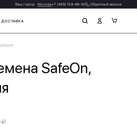
Ваш город:
Москва
+7 (495) 139-66-00
Обратный звонок
И ДОСТАВКА
ранция
емена SafeOn,
ия
 ₽