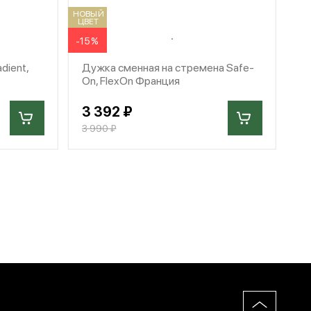
НОВЫЙ
ЦВЕТ
-15%
dient,
Дужка сменная на стремена Safe-
On, FlexOn Франция
3 392 ₽
3 990 ₽