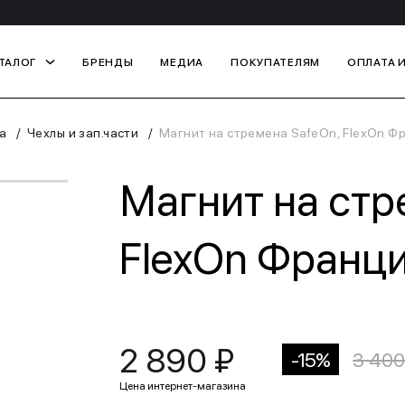
ТАЛОГ
БРЕНДЫ
МЕДИА
ПОКУПАТЕЛЯМ
ОПЛАТА 
а
Чехлы и зап.части
Магнит на стремена SafeOn, FlexOn Ф
Магнит на стр
FlexOn Франц
2 890 ₽
-15%
3 400