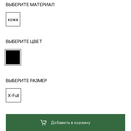
ВЫБЕРИТЕ МАТЕРИАЛ
МЕДИА
кожа
ПОКУПАТЕЛЯМ
ВЫБЕРИТЕ ЦВЕТ
ОПЛАТА И ДОСТАВКА
Вход в личный кабинет
ВЫБЕРИТЕ РАЗМЕР
X-Full
+7 (495) 139-66-00
обратный звонок
Добавить в корзину