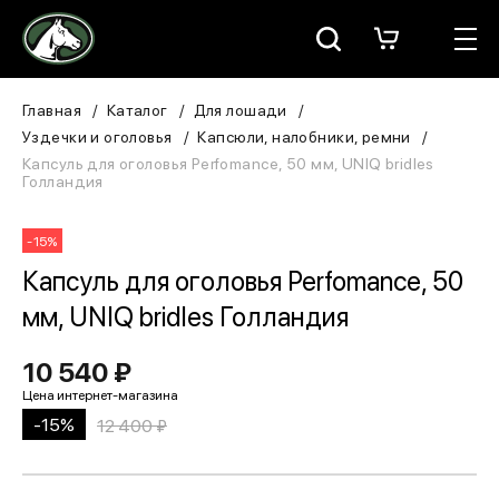
Москва
КАТАЛОГ
Главная
Каталог
Для лошади
Уздечки и оголовья
Капсюли, налобники, ремни
Для всадника
Капсуль для оголовья Perfomance, 50 мм, UNIQ bridles
Голландия
Для лошади
-15%
В конюшню
Капсуль для оголовья Perfomance, 50
мм, UNIQ bridles Голландия
ЗООТОВАРЫ
10 540 ₽
Для собаки
Сувениры/Подарки
-15%
12 400 ₽
БРЕНДЫ