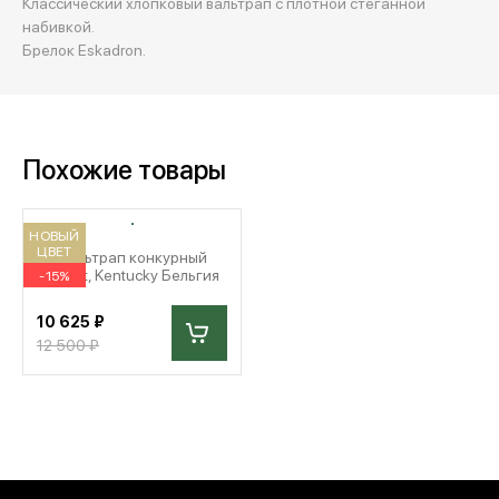
Классический хлопковый вальтрап с плотной стеганной
набивкой.
Брелок Eskadron.
Похожие товары
НОВЫЙ
ЦВЕТ
Вальтрап конкурный
Velvet, Kentucky Бельгия
-15%
10 625 ₽
12 500 ₽