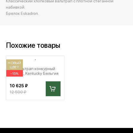
Классический хлопковый вальтрап с плотной стеганной
набивкой.
Брелок Eskadron.
Похожие товары
НОВЫЙ
ЦВЕТ
Вальтрап конкурный
Velvet, Kentucky Бельгия
-15%
10 625 ₽
12 500 ₽