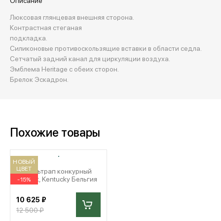
Описание
Люксовая глянцевая внешняя сторона.
Контрастная стеганая
подкладка.
Силиконовые противоскользящие вставки в области седла.
Сетчатый задний канал для циркуляции воздуха.
Эмблема Heritage с обеих сторон.
Брелок Эскадрон.
Похожие товары
НОВЫЙ
ЦВЕТ
Вальтрап конкурный
Velvet, Kentucky Бельгия
-15%
10 625 ₽
12 500 ₽