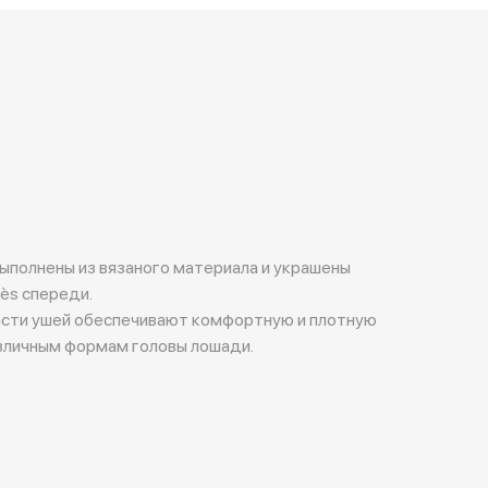
выполнены из вязаного материала и украшены
ès спереди.
асти ушей обеспечивают комфортную и плотную
азличным формам головы лошади.