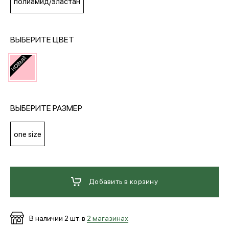
полиамид/эластан
МЕДИА
ВЫБЕРИТЕ ЦВЕТ
ПОКУПАТЕЛЯМ
ОПЛАТА И ДОСТАВКА
ВЫБЕРИТЕ РАЗМЕР
Вход в личный кабинет
one size
+7 (495) 139-66-00
Добавить в корзину
обратный звонок
В наличии
2
шт. в
2 магазинах