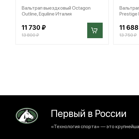
Вальтрап выездковый Octagon
Вальтрап
Outline, Equiline Италия
Prestige
11 730 ₽
11 688
13 800 ₽
13 750 ₽
Первый в России
«Технология спорта» — это крупнейшая