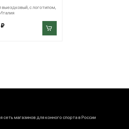
 выездковый, с логотипом,
 Италия
 ₽
 сеть магазинов для конного спорта в России