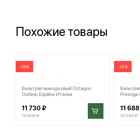
Похожие товары
-15%
-15%
Вальтрап выездковый Octagon
Вальтрап
Outline, Equiline Италия
Prestige
11 730 ₽
11 688
13 800 ₽
13 750 ₽