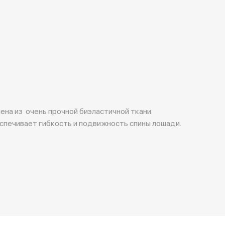
ена из очень прочной биэластичной ткани.
печивает гибкость и подвижность спины лошади.