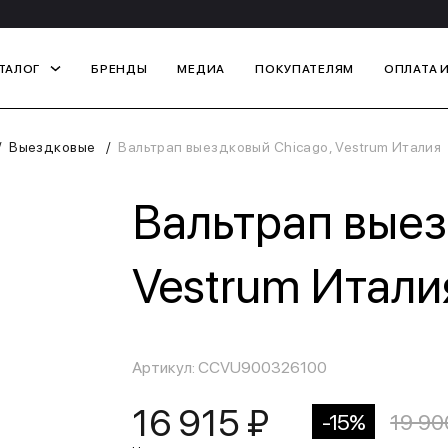
ТАЛОГ
БРЕНДЫ
МЕДИА
ПОКУПАТЕЛЯМ
ОПЛАТА 
Выездковые
Вальтрап выездковый Chicago, Vestrum Италия
Вальтрап выез
Vestrum Итали
Артикул: CCVU900326100
16 915 ₽
-15%
19 90