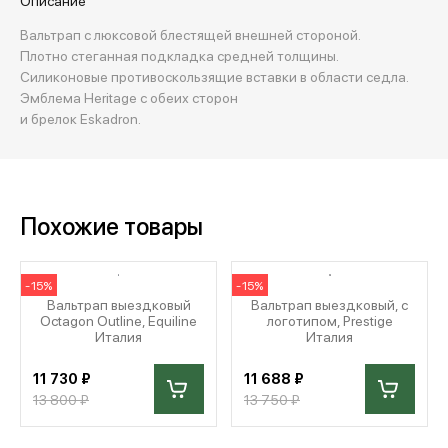
Описание
Вальтрап с люксовой блестящей внешней стороной.
Плотно стеганная подкладка средней толщины.
Силиконовые противоскользящие вставки в области седла.
Эмблема Heritage с обеих сторон
и брелок Eskadron.
Похожие товары
-15%
-15%
Вальтрап выездковый
Вальтрап выездковый, с
Octagon Outline, Equiline
логотипом, Prestige
Италия
Италия
11 730 ₽
11 688 ₽
13 800 ₽
13 750 ₽