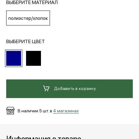
ВЫБЕРИТЕ МАТЕРИАЛ
МЕДИА
полиэстер/хлопок
ПОКУПАТЕЛЯМ
ВЫБЕРИТЕ ЦВЕТ
ОПЛАТА И ДОСТАВКА
Вход в личный кабинет
Добавить в корзину
+7 (495) 139-66-00
В наличии
5
шт. в
4 магазинах
обратный звонок
Информация о товаре